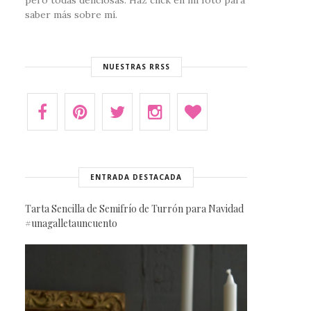
pero todas deliciosas. Haz click en mi foto para
saber más sobre mí.
NUESTRAS RRSS
ENTRADA DESTACADA
Tarta Sencilla de Semifrío de Turrón para Navidad
#unagalletauncuento