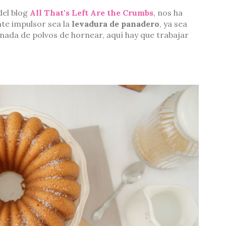
del blog
All That's Left Are the Crumbs
, nos ha
nte impulsor sea la
levadura de panadero
, ya sea
 nada de polvos de hornear, aquí hay que trabajar